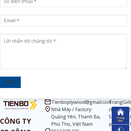
GỬI
mail
Tienboplywood@gmail.com
Trang
Giới
location_on
Nhà Máy / Factory:
chủ
thi
Quảng Yên, Thanh Ba,
Sản
Tin
Trang
CÔNG TY
chủ
Phú Thọ, Việt Nam
phẩm
tức